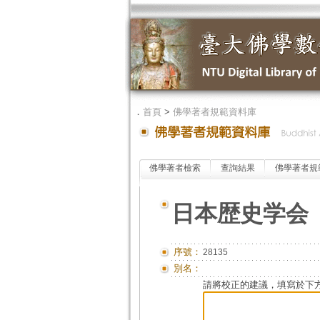
．
首頁
>
佛學著者規範資料庫
佛學著者檢索
查詢結果
佛學著者規
日本歴史学会
序號：
28135
別名：
請將校正的建議，填寫於下