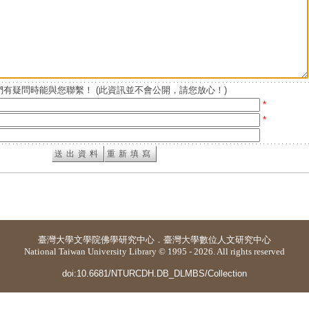
有疑問時能與您聯繫！ (此資訊並不會公開，請您放心！)
*
*
臺灣大學
文學院佛學研究中心
．
臺灣大學數位人文研究中心
National Taiwan University Library © 1995 - 2026. All rights reserved
doi:10.6681/NTURCDH.DB_DLMBS/Collection