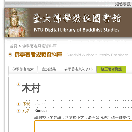
網站導覽
．
首頁
>
佛學著者規範資料庫
佛學著者檢索
查詢結果
佛學著者規範資料
校正著者資訊
木村
序號：
28299
別名：
Kimura
請將校正的建議，填寫於下方，若有參考網址請一併提供