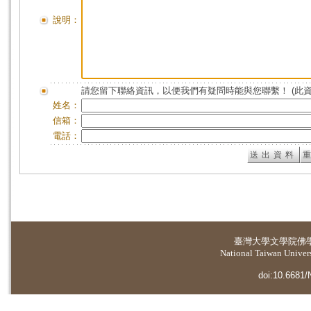
說明：
請您留下聯絡資訊，以便我們有疑問時能與您聯繫！ (此
姓名：
信箱：
電話：
臺灣大學
文學院佛
National Taiwan Universi
doi:10.6681