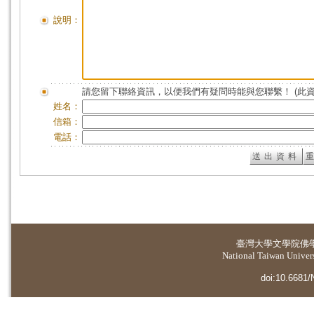
說明：
請您留下聯絡資訊，以便我們有疑問時能與您聯繫！ (此
姓名：
信箱：
電話：
臺灣大學
文學院佛
National Taiwan Universi
doi:10.6681