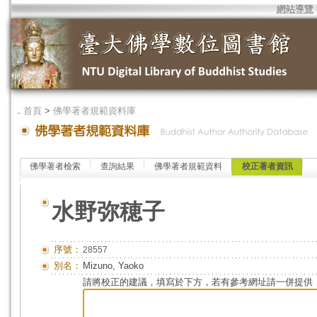
網站導覽
．
首頁
>
佛學著者規範資料庫
佛學著者檢索
查詢結果
佛學著者規範資料
校正著者資訊
水野弥穂子
序號：
28557
別名：
Mizuno, Yaoko
請將校正的建議，填寫於下方，若有參考網址請一併提供