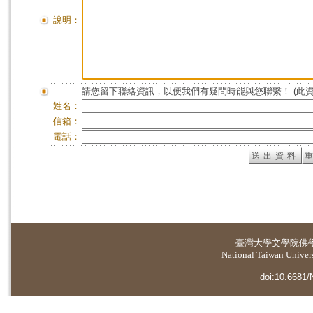
說明：
請您留下聯絡資訊，以便我們有疑問時能與您聯繫！ (此
姓名：
信箱：
電話：
臺灣大學
文學院佛
National Taiwan Universi
doi:10.6681