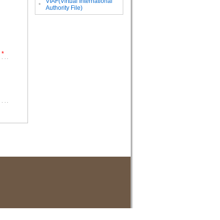
VIAF(Virtual International
。
Authority File)
*