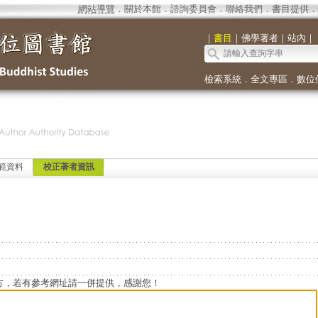
網站導覽
．
關於本館
．
諮詢委員會
．
聯絡我們
．
書目提供
．
｜
書目
｜
佛學著者
｜
站內
｜
檢索系統
．
全文專區
．
數位
範資料
校正著者資訊
方，若有參考網址請一併提供，感謝您！