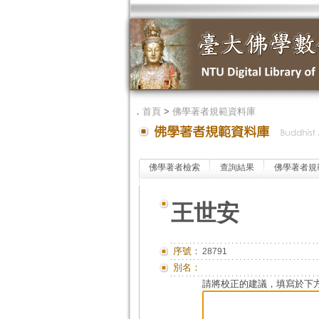
．
首頁
>
佛學著者規範資料庫
佛學著者檢索
查詢結果
佛學著者規
王世安
序號：
28791
別名：
請將校正的建議，填寫於下