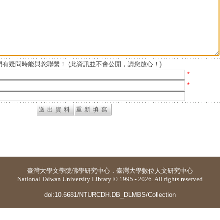
有疑問時能與您聯繫！ (此資訊並不會公開，請您放心！)
*
*
臺灣大學
文學院佛學研究中心
．
臺灣大學數位人文研究中心
National Taiwan University Library © 1995 - 2026. All rights reserved
doi:10.6681/NTURCDH.DB_DLMBS/Collection