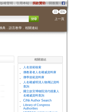
版權聲明
．
引用本站
．
捐款贊助
．
回首頁
．
日
EN
上一頁
佛典
．
語言教學
．
相關連結
相關連結
。
人名規範檢索
。
佛教著者人名權威資料庫
。
佛學規範資料庫
。
人名權威明清人物傳記資料
查詢
。
國立故宮博物院清代檔案人
名權威資料查詢
。
CiNii Author Search
Library of Congress
。
Authorities