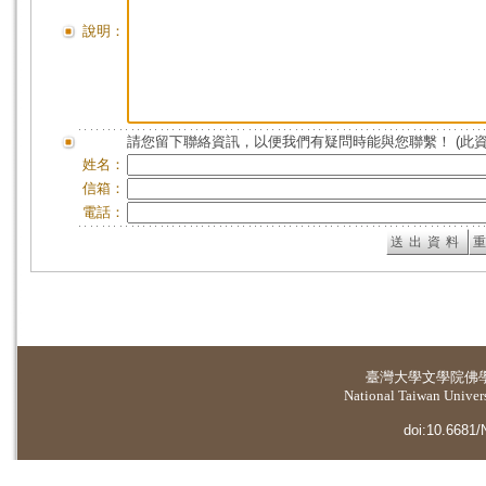
說明：
請您留下聯絡資訊，以便我們有疑問時能與您聯繫！ (此
姓名：
信箱：
電話：
臺灣大學
文學院佛
National Taiwan Universi
doi:10.6681