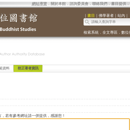
網站導覽
．
關於本館
．
諮詢委員會
．
聯絡我們
．
書目提供
．
｜
書目
｜
佛學著者
｜
站內
｜
檢索系統
．
全文專區
．
數位
範資料
校正著者資訊
方，若有參考網址請一併提供，感謝您！