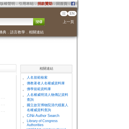
版權聲明
．
引用本站
．
捐款贊助
．
回首頁
．
日
EN
上一頁
佛典
．
語言教學
．
相關連結
相關連結
。
人名規範檢索
。
佛教著者人名權威資料庫
。
佛學規範資料庫
。
人名權威明清人物傳記資料
查詢
。
國立故宮博物院清代檔案人
名權威資料查詢
。
CiNii Author Search
Library of Congress
。
Authorities