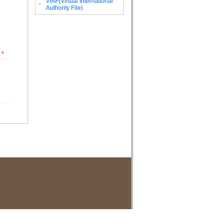
VIAF(Virtual International
。
Authority File)
*