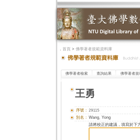
．
首頁
>
佛學著者規範資料庫
佛學著者檢索
查詢結果
佛學著者規
王勇
序號：
29115
別名：
Wang, Yong
請將校正的建議，填寫於下