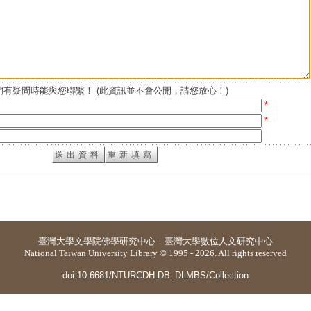
有疑問時能與您聯繫！ (此資訊並不會公開，請您放心！)
*
*
臺灣大學
文學院佛學研究中心
．
臺灣大學數位人文研究中心
National Taiwan University Library © 1995 - 2026. All rights reserved
doi:10.6681/NTURCDH.DB_DLMBS/Collection