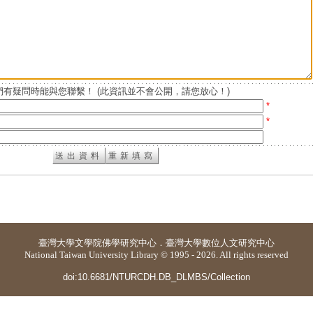
有疑問時能與您聯繫！ (此資訊並不會公開，請您放心！)
*
*
臺灣大學
文學院佛學研究中心
．
臺灣大學數位人文研究中心
National Taiwan University Library © 1995 - 2026. All rights reserved
doi:10.6681/NTURCDH.DB_DLMBS/Collection