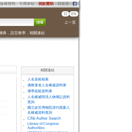
版權聲明
．
引用本站
．
捐款贊助
．
回首頁
．
日
EN
上一頁
佛典
．
語言教學
．
相關連結
相關連結
。
人名規範檢索
。
佛教著者人名權威資料庫
。
佛學規範資料庫
。
人名權威明清人物傳記資料
查詢
。
國立故宮博物院清代檔案人
名權威資料查詢
。
CiNii Author Search
Library of Congress
。
Authorities