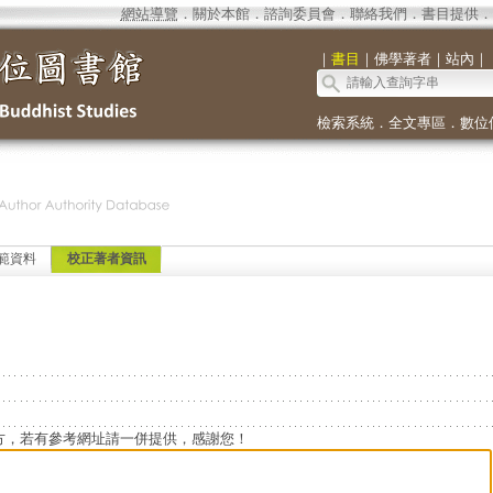
網站導覽
．
關於本館
．
諮詢委員會
．
聯絡我們
．
書目提供
．
｜
書目
｜
佛學著者
｜
站內
｜
檢索系統
．
全文專區
．
數位
範資料
校正著者資訊
方，若有參考網址請一併提供，感謝您！