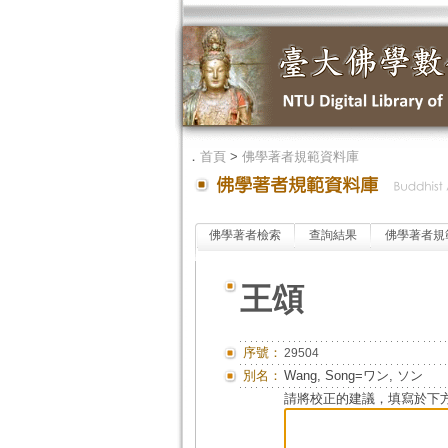
．
首頁
>
佛學著者規範資料庫
佛學著者檢索
查詢結果
佛學著者規
王頌
序號：
29504
別名：
Wang, Song=ワン, ソン
請將校正的建議，填寫於下