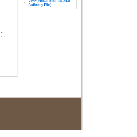
VIAF(Virtual International
。
Authority File)
*