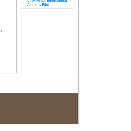
VIAF(Virtual International
。
Authority File)
*