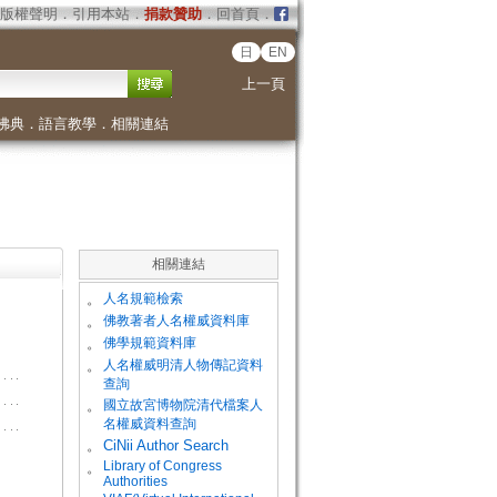
版權聲明
．
引用本站
．
捐款贊助
．
回首頁
．
日
EN
上一頁
佛典
．
語言教學
．
相關連結
相關連結
。
人名規範檢索
。
佛教著者人名權威資料庫
。
佛學規範資料庫
。
人名權威明清人物傳記資料
查詢
。
國立故宮博物院清代檔案人
名權威資料查詢
。
CiNii Author Search
Library of Congress
。
Authorities