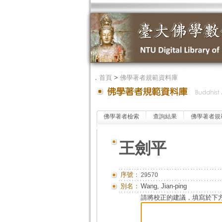
．
首頁
>
佛學著者規範資料庫
佛學著者檢索
查詢結果
佛學著者規
王劍平
序號：
29570
別名：
Wang, Jian-ping
請將校正的建議，填寫於下