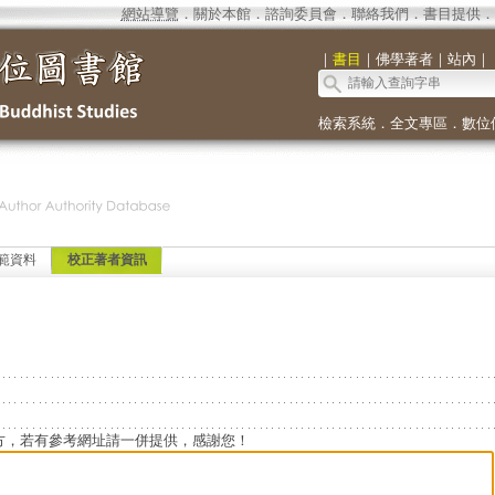
網站導覽
．
關於本館
．
諮詢委員會
．
聯絡我們
．
書目提供
．
｜
書目
｜
佛學著者
｜
站內
｜
檢索系統
．
全文專區
．
數位
範資料
校正著者資訊
方，若有參考網址請一併提供，感謝您！