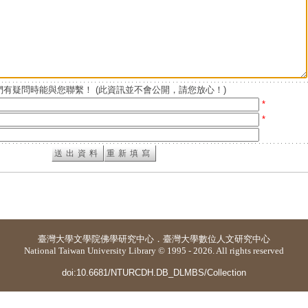
有疑問時能與您聯繫！ (此資訊並不會公開，請您放心！)
*
*
臺灣大學
文學院佛學研究中心
．
臺灣大學數位人文研究中心
National Taiwan University Library © 1995 - 2026. All rights reserved
doi:10.6681/NTURCDH.DB_DLMBS/Collection