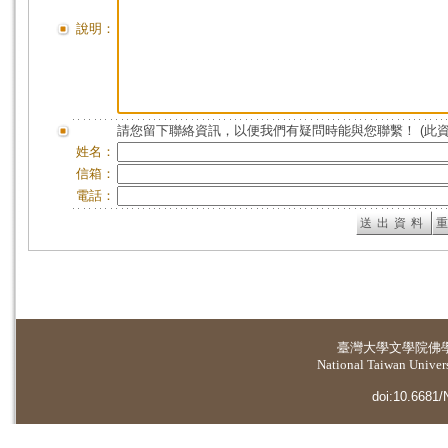
說明：
請您留下聯絡資訊，以便我們有疑問時能與您聯繫！ (此
姓名：
信箱：
電話：
臺灣大學
文學院佛
National Taiwan Universi
doi:10.6681