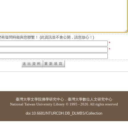
有疑問時能與您聯繫！ (此資訊並不會公開，請您放心！)
*
*
臺灣大學
文學院佛學研究中心
．
臺灣大學數位人文研究中心
National Taiwan University Library © 1995 - 2026. All rights reserved
doi:10.6681/NTURCDH.DB_DLMBS/Collection