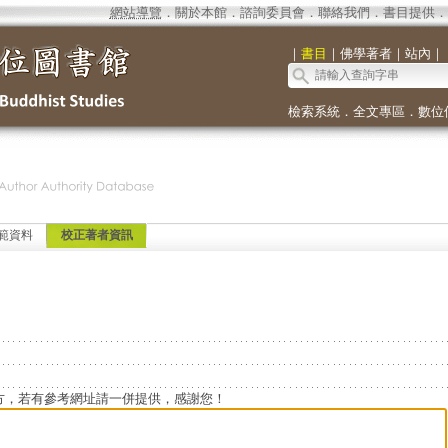
網站導覽
．
關於本館
．
諮詢委員會
．
聯絡我們
．
書目提供
．
｜
書目
｜
佛學著者
｜
站內
｜
檢索系統
．
全文專區
．
數位
範資料
校正著者資訊
方，若有參考網址請一併提供，感謝您！