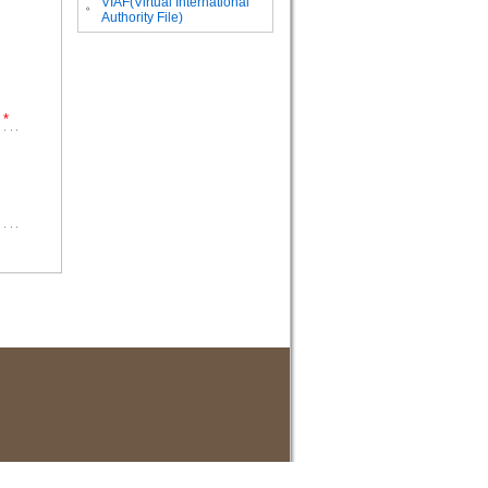
VIAF(Virtual International
。
Authority File)
*