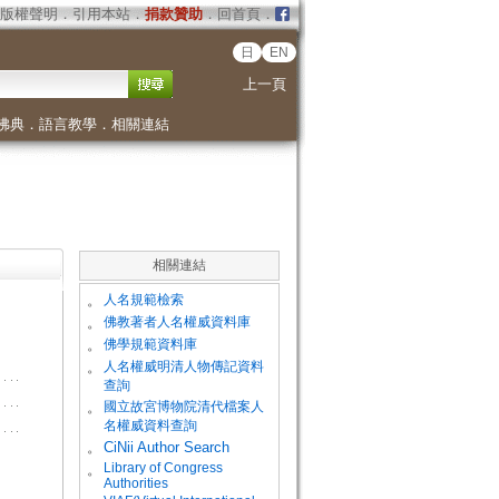
版權聲明
．
引用本站
．
捐款贊助
．
回首頁
．
日
EN
上一頁
佛典
．
語言教學
．
相關連結
相關連結
。
人名規範檢索
。
佛教著者人名權威資料庫
。
佛學規範資料庫
。
人名權威明清人物傳記資料
查詢
。
國立故宮博物院清代檔案人
名權威資料查詢
。
CiNii Author Search
Library of Congress
。
Authorities