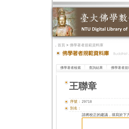
．
首頁
>
佛學著者規範資料庫
佛學著者檢索
查詢結果
佛學著者規
王聯章
序號：
29718
別名：
請將校正的建議，填寫於下