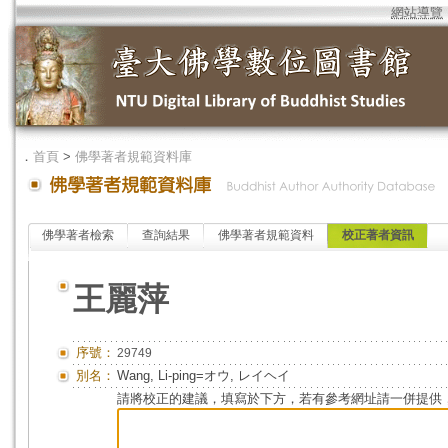
網站導覽
．
首頁
>
佛學著者規範資料庫
佛學著者檢索
查詢結果
佛學著者規範資料
校正著者資訊
王麗萍
序號：
29749
別名：
Wang, Li-ping=オウ, レイヘイ
請將校正的建議，填寫於下方，若有參考網址請一併提供