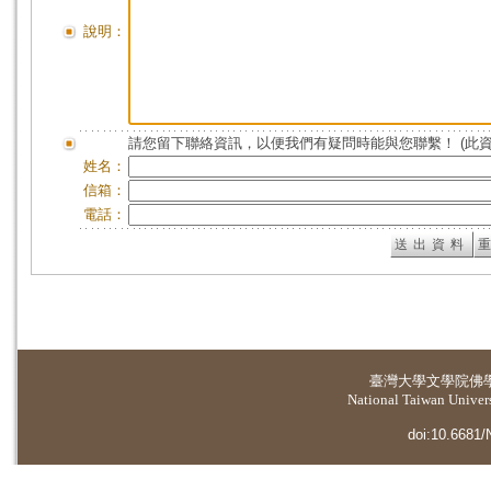
說明：
請您留下聯絡資訊，以便我們有疑問時能與您聯繫！ (此
姓名：
信箱：
電話：
臺灣大學
文學院佛
National Taiwan Universi
doi:10.6681