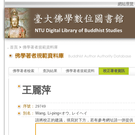
網站導覽
．
首頁
>
佛學著者規範資料庫
佛學著者檢索
查詢結果
佛學著者規範資料
校正著者資訊
王麗萍
序號：
29749
別名：
Wang, Li-ping=オウ, レイヘイ
請將校正的建議，填寫於下方，若有參考網址請一併提供