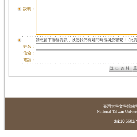
說明：
請您留下聯絡資訊，以便我們有疑問時能與您聯繫！ (此
姓名：
信箱：
電話：
臺灣大學
文學院佛
National Taiwan Universi
doi:10.6681