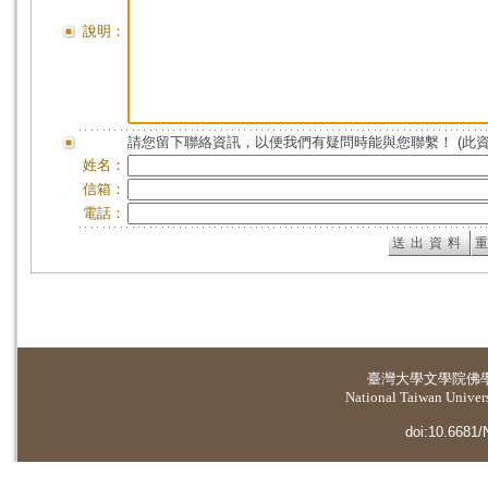
說明：
請您留下聯絡資訊，以便我們有疑問時能與您聯繫！ (此
姓名：
信箱：
電話：
臺灣大學
文學院佛
National Taiwan Universi
doi:10.6681