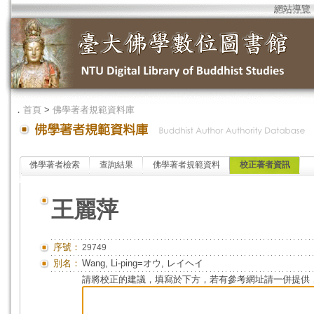
網站導覽
．
首頁
>
佛學著者規範資料庫
佛學著者檢索
查詢結果
佛學著者規範資料
校正著者資訊
王麗萍
序號：
29749
別名：
Wang, Li-ping=オウ, レイヘイ
請將校正的建議，填寫於下方，若有參考網址請一併提供