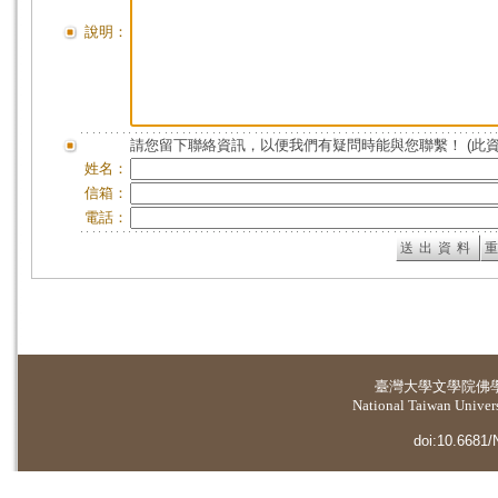
說明：
請您留下聯絡資訊，以便我們有疑問時能與您聯繫！ (此
姓名：
信箱：
電話：
臺灣大學
文學院佛
National Taiwan Universi
doi:10.6681