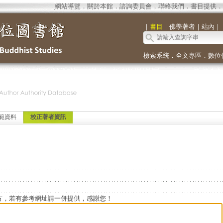
網站導覽
．
關於本館
．
諮詢委員會
．
聯絡我們
．
書目提供
．
｜
書目
｜
佛學著者
｜
站內
｜
檢索系統
．
全文專區
．
數位
範資料
校正著者資訊
方，若有參考網址請一併提供，感謝您！