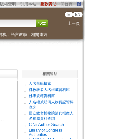
版權聲明
．
引用本站
．
捐款贊助
．
回首頁
．
日
EN
上一頁
佛典
．
語言教學
．
相關連結
相關連結
。
人名規範檢索
。
佛教著者人名權威資料庫
。
佛學規範資料庫
。
人名權威明清人物傳記資料
查詢
。
國立故宮博物院清代檔案人
名權威資料查詢
。
CiNii Author Search
Library of Congress
。
Authorities