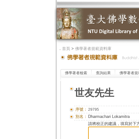
．
首頁
>
佛學著者規範資料庫
佛學著者檢索
查詢結果
佛學著者規
世友先生
序號：
29795
別名：
Dharmachari Lokamitra
請將校正的建議，填寫於下