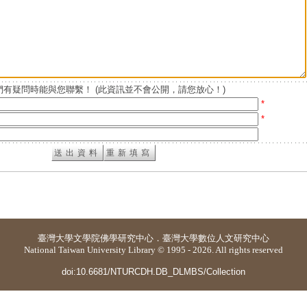
有疑問時能與您聯繫！ (此資訊並不會公開，請您放心！)
*
*
臺灣大學
文學院佛學研究中心
．
臺灣大學數位人文研究中心
National Taiwan University Library © 1995 - 2026. All rights reserved
doi:10.6681/NTURCDH.DB_DLMBS/Collection