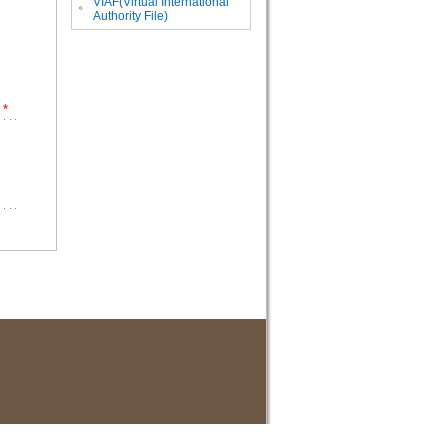
VIAF(Virtual International
。
Authority File)
*