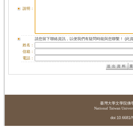
說明：
請您留下聯絡資訊，以便我們有疑問時能與您聯繫！ (此
姓名：
信箱：
電話：
臺灣大學
文學院佛
National Taiwan Universi
doi:10.6681