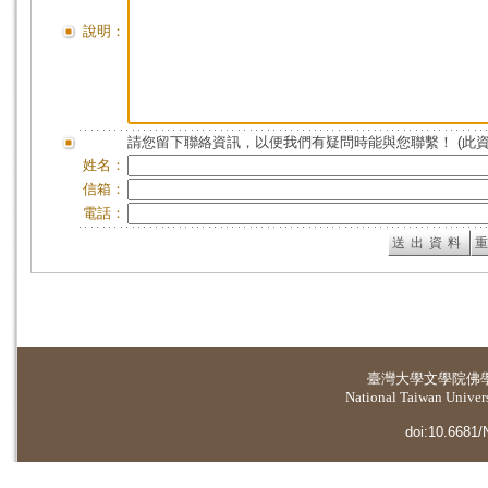
說明：
請您留下聯絡資訊，以便我們有疑問時能與您聯繫！ (此
姓名：
信箱：
電話：
臺灣大學
文學院佛
National Taiwan Universi
doi:10.6681