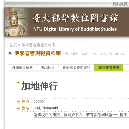
網站導覽
．
首頁
>
佛學著者規範資料庫
佛學著者檢索
查詢結果
佛學著者規範資料
校正著者資訊
加地伸行
序號：
29909
別名：
Kaji, Nobuyuki
請將校正的建議，填寫於下方，若有參考網址請一併提供