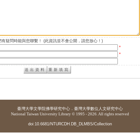
有疑問時能與您聯繫！ (此資訊並不會公開，請您放心！)
*
*
臺灣大學
文學院佛學研究中心
．
臺灣大學數位人文研究中心
National Taiwan University Library © 1995 - 2026. All rights reserved
doi:10.6681/NTURCDH.DB_DLMBS/Collection