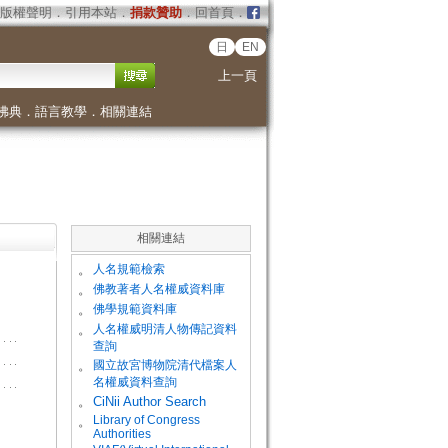
版權聲明
．
引用本站
．
捐款贊助
．
回首頁
．
日
EN
上一頁
佛典
．
語言教學
．
相關連結
相關連結
。
人名規範檢索
。
佛教著者人名權威資料庫
。
佛學規範資料庫
。
人名權威明清人物傳記資料
查詢
。
國立故宮博物院清代檔案人
名權威資料查詢
。
CiNii Author Search
Library of Congress
。
Authorities