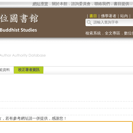
網站導覽
．
關於本館
．
諮詢委員會
．
聯絡我們
．
書目提供
．
｜
書目
｜
佛學著者
｜
站內
｜
檢索系統
．
全文專區
．
數位
範資料
校正著者資訊
方，若有參考網址請一併提供，感謝您！