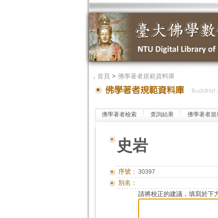
．
首頁
>
佛學著者規範資料庫
佛學著者檢索
查詢結果
佛學著者規
史岩
序號：
30397
別名：
請將校正的建議，填寫於下