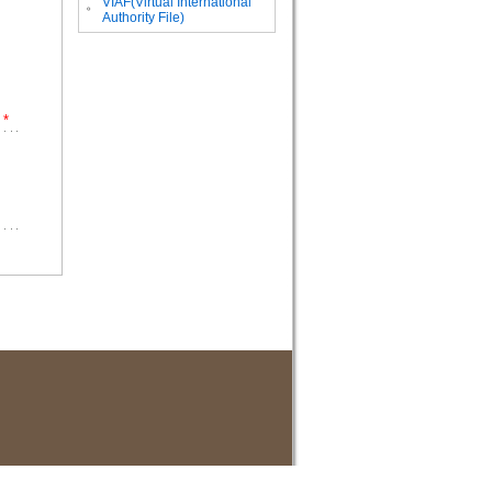
VIAF(Virtual International
。
Authority File)
*