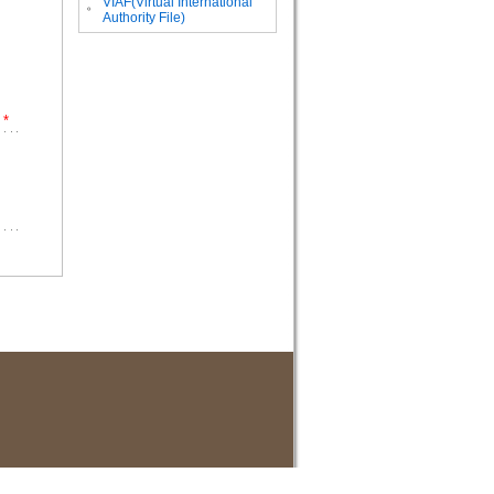
VIAF(Virtual International
。
Authority File)
*