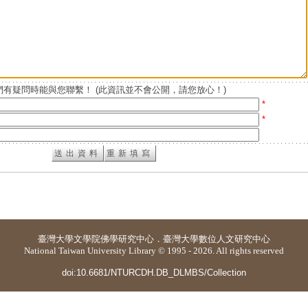
有疑問時能與您聯繫！ (此資訊並不會公開，請您放心！)
*
*
臺灣大學
文學院佛學研究中心
．
臺灣大學數位人文研究中心
National Taiwan University Library © 1995 - 2026. All rights reserved
doi:10.6681/NTURCDH.DB_DLMBS/Collection