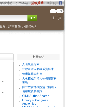
版權聲明
．
引用本站
．
捐款贊助
．
回首頁
．
日
EN
上一頁
佛典
．
語言教學
．
相關連結
相關連結
。
人名規範檢索
。
佛教著者人名權威資料庫
。
佛學規範資料庫
。
人名權威明清人物傳記資料
查詢
。
國立故宮博物院清代檔案人
名權威資料查詢
。
CiNii Author Search
Library of Congress
。
Authorities