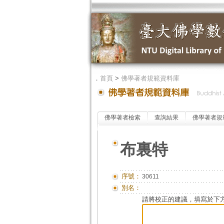
．
首頁
>
佛學著者規範資料庫
佛學著者檢索
查詢結果
佛學著者規
布裏特
序號：
30611
別名：
請將校正的建議，填寫於下