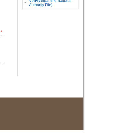
VIAF(Virtual International
。
Authority File)
*