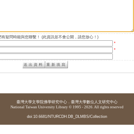
有疑問時能與您聯繫！ (此資訊並不會公開，請您放心！)
*
*
臺灣大學
文學院佛學研究中心
．
臺灣大學數位人文研究中心
National Taiwan University Library © 1995 - 2026. All rights reserved
doi:10.6681/NTURCDH.DB_DLMBS/Collection