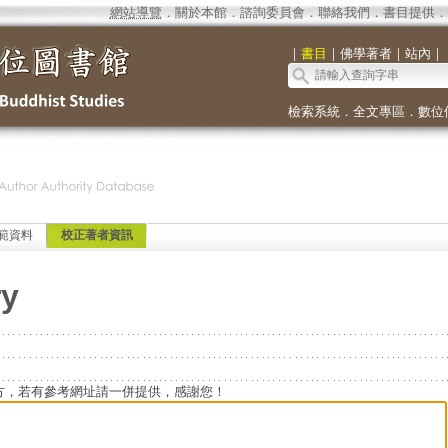
網站導覽
．
關於本館
．
諮詢委員會
．
聯絡我們
．
書目提供
．
｜
書目
｜
佛學著者
｜
站內
｜
檢索系統
．
全文專區
．
數位
範資料
校正著者資訊
ry
方，若有參考網址請一併提供，感謝您！