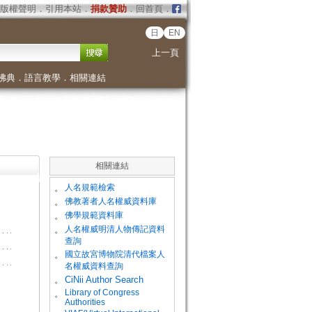
版權聲明
．
引用本站
．
捐款贊助
．
回首頁
．
日
EN
上一頁
佛典
．
語言教學
．
相關連結
相關連結
。
人名規範檢索
。
佛教著者人名權威資料庫
。
佛學規範資料庫
。
人名權威明清人物傳記資料
查詢
。
國立故宮博物院清代檔案人
名權威資料查詢
。
CiNii Author Search
Library of Congress
。
Authorities