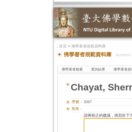
．
首頁
>
佛學著者規範資料庫
佛學著者檢索
查詢結果
佛學著者規
Chayat, Sher
序號：
3087
別名：
請將校正的建議，填寫於下