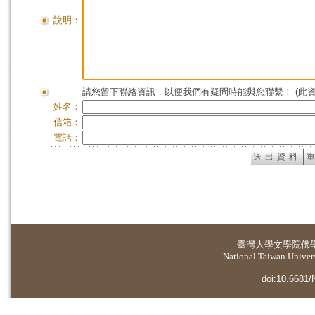
說明：
請您留下聯絡資訊，以便我們有疑問時能與您聯繫！ (此
姓名：
信箱：
電話：
臺灣大學
文學院佛
National Taiwan Universi
doi:10.6681