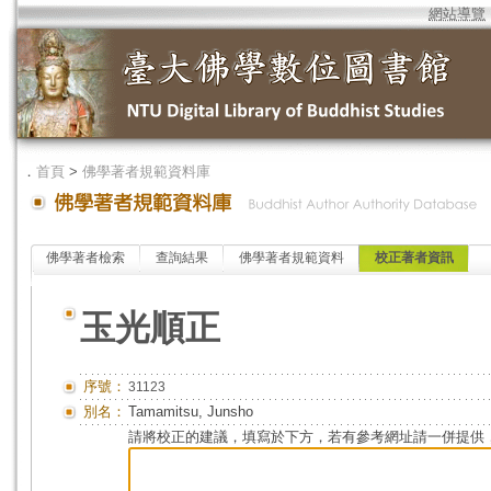
網站導覽
．
首頁
>
佛學著者規範資料庫
佛學著者檢索
查詢結果
佛學著者規範資料
校正著者資訊
玉光順正
序號：
31123
別名：
Tamamitsu, Junsho
請將校正的建議，填寫於下方，若有參考網址請一併提供