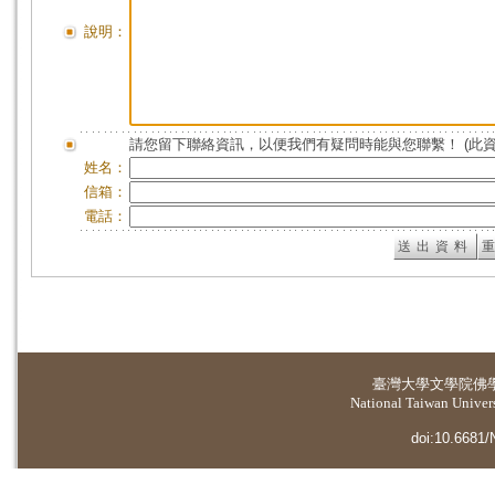
說明：
請您留下聯絡資訊，以便我們有疑問時能與您聯繫！ (此
姓名：
信箱：
電話：
臺灣大學
文學院佛
National Taiwan Universi
doi:10.6681