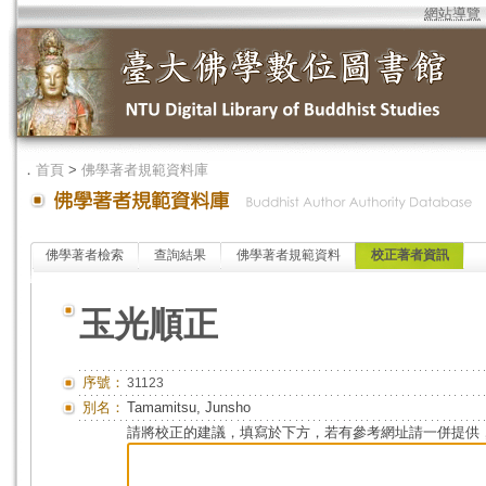
網站導覽
．
首頁
>
佛學著者規範資料庫
佛學著者檢索
查詢結果
佛學著者規範資料
校正著者資訊
玉光順正
序號：
31123
別名：
Tamamitsu, Junsho
請將校正的建議，填寫於下方，若有參考網址請一併提供