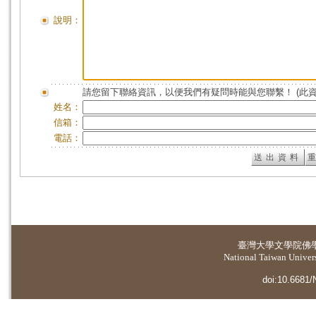
說明：
請您留下聯絡資訊，以便我們有疑問時能與您聯繫！ (此
姓名：
信箱：
電話：
臺灣大學
文學院佛
National Taiwan Universi
doi:10.6681