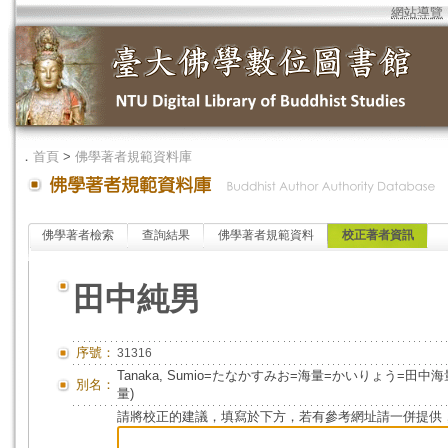
網站導覽
．
首頁
>
佛學著者規範資料庫
佛學著者檢索
查詢結果
佛學著者規範資料
校正著者資訊
田中純男
序號：
31316
Tanaka, Sumio=たなかすみお=海量=かいりょう=田中海量
別名：
量)
請將校正的建議，填寫於下方，若有參考網址請一併提供