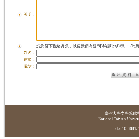
說明：
請您留下聯絡資訊，以便我們有疑問時能與您聯繫！ (此
姓名：
信箱：
電話：
臺灣大學
文學院佛
National Taiwan Universi
doi:10.6681