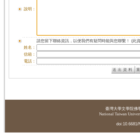
說明：
請您留下聯絡資訊，以便我們有疑問時能與您聯繫！ (此
姓名：
信箱：
電話：
臺灣大學
文學院佛
National Taiwan Universi
doi:10.6681