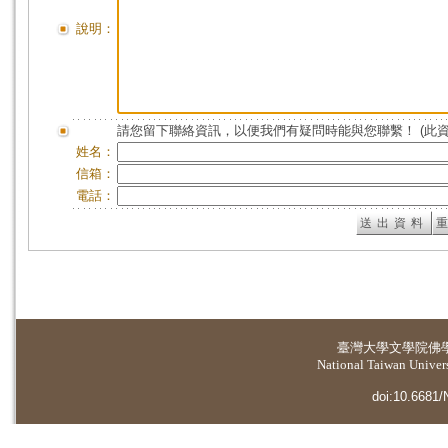
說明：
請您留下聯絡資訊，以便我們有疑問時能與您聯繫！ (此
姓名：
信箱：
電話：
臺灣大學
文學院佛
National Taiwan Universi
doi:10.6681