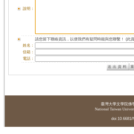
說明：
請您留下聯絡資訊，以便我們有疑問時能與您聯繫！ (此
姓名：
信箱：
電話：
臺灣大學
文學院佛
National Taiwan Universi
doi:10.6681