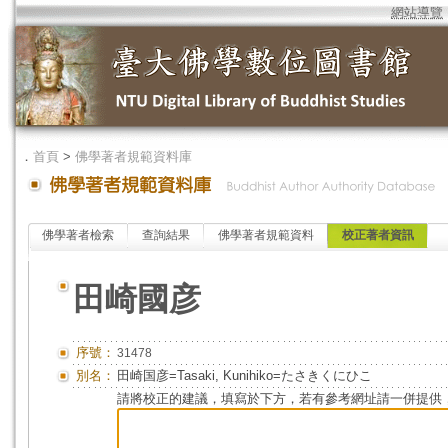
網站導覽
．
首頁
>
佛學著者規範資料庫
佛學著者檢索
查詢結果
佛學著者規範資料
校正著者資訊
田崎國彦
序號：
31478
別名：
田崎国彦=Tasaki, Kunihiko=たさきくにひこ
請將校正的建議，填寫於下方，若有參考網址請一併提供