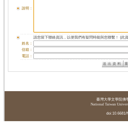
說明：
請您留下聯絡資訊，以便我們有疑問時能與您聯繫！ (此
姓名：
信箱：
電話：
臺灣大學
文學院佛
National Taiwan Universi
doi:10.6681