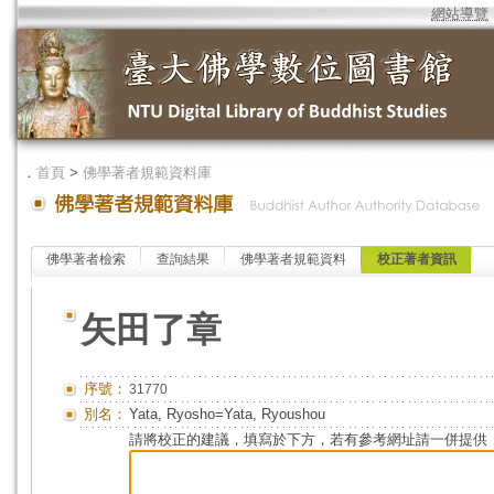
網站導覽
．
首頁
>
佛學著者規範資料庫
佛學著者檢索
查詢結果
佛學著者規範資料
校正著者資訊
矢田了章
序號：
31770
別名：
Yata, Ryosho=Yata, Ryoushou
請將校正的建議，填寫於下方，若有參考網址請一併提供