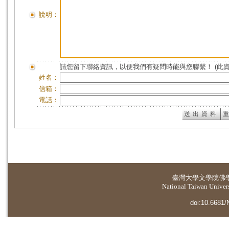
說明：
請您留下聯絡資訊，以便我們有疑問時能與您聯繫！ (此
姓名：
信箱：
電話：
臺灣大學
文學院佛
National Taiwan Universi
doi:10.6681