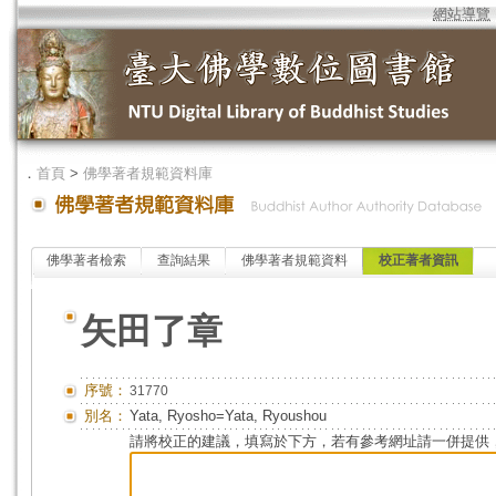
網站導覽
．
首頁
>
佛學著者規範資料庫
佛學著者檢索
查詢結果
佛學著者規範資料
校正著者資訊
矢田了章
序號：
31770
別名：
Yata, Ryosho=Yata, Ryoushou
請將校正的建議，填寫於下方，若有參考網址請一併提供