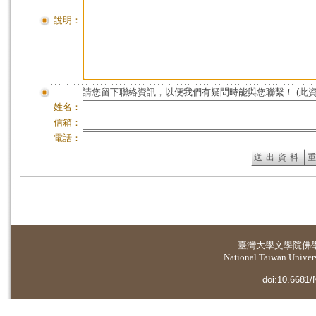
說明：
請您留下聯絡資訊，以便我們有疑問時能與您聯繫！ (此
姓名：
信箱：
電話：
臺灣大學
文學院佛
National Taiwan Universi
doi:10.6681