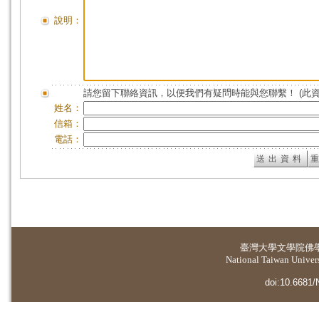
說明：
請您留下聯絡資訊，以便我們有疑問時能與您聯繫！ (此
姓名：
信箱：
電話：
臺灣大學
文學院佛
National Taiwan Universi
doi:10.6681