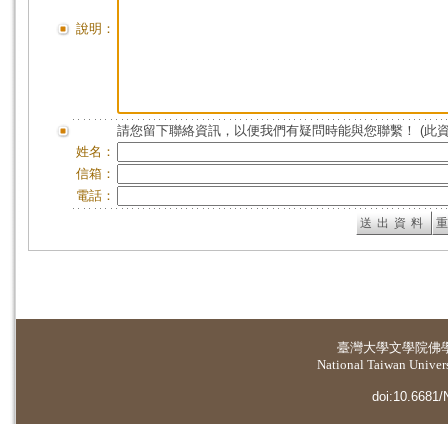
說明：
請您留下聯絡資訊，以便我們有疑問時能與您聯繫！ (此
姓名：
信箱：
電話：
臺灣大學
文學院佛
National Taiwan Universi
doi:10.6681