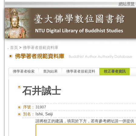
網站導覽
．
首頁
>
佛學著者規範資料庫
佛學著者檢索
查詢結果
佛學著者規範資料
校正著者資訊
石井誠士
序號：
31907
別名：
Ishii, Seiji
請將校正的建議，填寫於下方，若有參考網址請一併提供