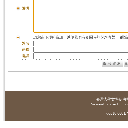
說明：
請您留下聯絡資訊，以便我們有疑問時能與您聯繫！ (此
姓名：
信箱：
電話：
臺灣大學
文學院佛
National Taiwan Universi
doi:10.6681