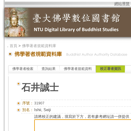
網站導覽
．
首頁
>
佛學著者規範資料庫
佛學著者檢索
查詢結果
佛學著者規範資料
校正著者資訊
石井誠士
序號：
31907
別名：
Ishii, Seiji
請將校正的建議，填寫於下方，若有參考網址請一併提供