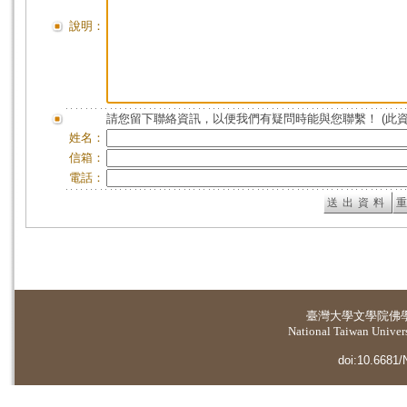
說明：
請您留下聯絡資訊，以便我們有疑問時能與您聯繫！ (此
姓名：
信箱：
電話：
臺灣大學
文學院佛
National Taiwan Universi
doi:10.6681