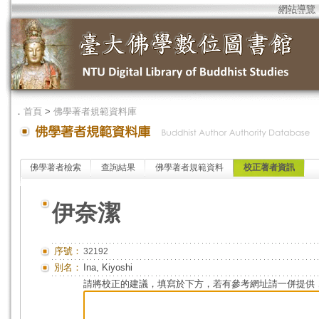
網站導覽
．
首頁
>
佛學著者規範資料庫
佛學著者檢索
查詢結果
佛學著者規範資料
校正著者資訊
伊奈潔
序號：
32192
別名：
Ina, Kiyoshi
請將校正的建議，填寫於下方，若有參考網址請一併提供