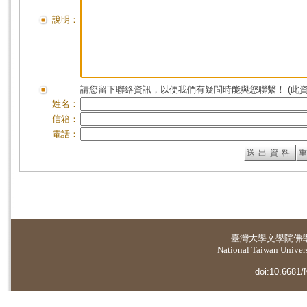
說明：
請您留下聯絡資訊，以便我們有疑問時能與您聯繫！ (此
姓名：
信箱：
電話：
臺灣大學
文學院佛
National Taiwan Universi
doi:10.6681