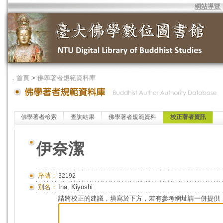
網站導覽
．
首頁
>
佛學著者規範資料庫
佛學著者檢索
查詢結果
佛學著者規範資料
校正著者資訊
伊奈潔
序號：
32192
別名：
Ina, Kiyoshi
請將校正的建議，填寫於下方，若有參考網址請一併提供