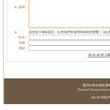
說明：
請您留下聯絡資訊，以便我們有疑問時能與您聯繫！ (此
姓名：
信箱：
電話：
臺灣大學
文學院佛
National Taiwan Universi
doi:10.6681