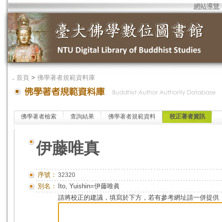
網站導覽
．
首頁
>
佛學著者規範資料庫
佛學著者檢索
查詢結果
佛學著者規範資料
校正著者資訊
伊藤唯真
序號：
32320
別名：
Ito, Yuishin=伊藤唯眞
請將校正的建議，填寫於下方，若有參考網址請一併提供