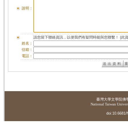
說明：
請您留下聯絡資訊，以便我們有疑問時能與您聯繫！ (此
姓名：
信箱：
電話：
臺灣大學
文學院佛
National Taiwan Universi
doi:10.6681