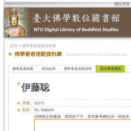
網站導覽
．
首頁
>
佛學著者規範資料庫
佛學著者檢索
查詢結果
佛學著者規範資料
校正著者資訊
伊藤聡
序號：
32375
別名：
Ito, Satoshi
請將校正的建議，填寫於下方，若有參考網址請一併提供