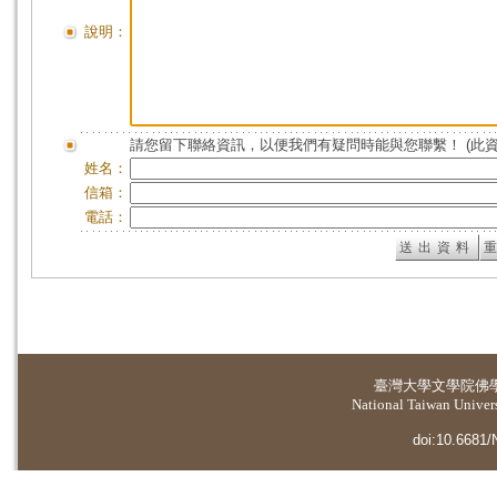
說明：
請您留下聯絡資訊，以便我們有疑問時能與您聯繫！ (此
姓名：
信箱：
電話：
臺灣大學
文學院佛
National Taiwan Universi
doi:10.6681