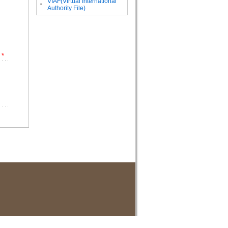
VIAF(Virtual International
。
Authority File)
*