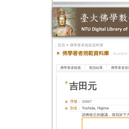
．
首頁
>
佛學著者規範資料庫
佛學著者檢索
查詢結果
佛學著者規
吉田元
序號：
32667
別名：
Yoshida, Hajime
請將校正的建議，填寫於下