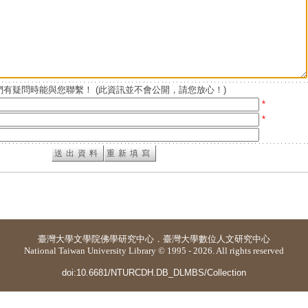
有疑問時能與您聯繫！ (此資訊並不會公開，請您放心！)
*
*
臺灣大學
文學院佛學研究中心
．
臺灣大學數位人文研究中心
National Taiwan University Library © 1995 - 2026. All rights reserved
doi:10.6681/NTURCDH.DB_DLMBS/Collection