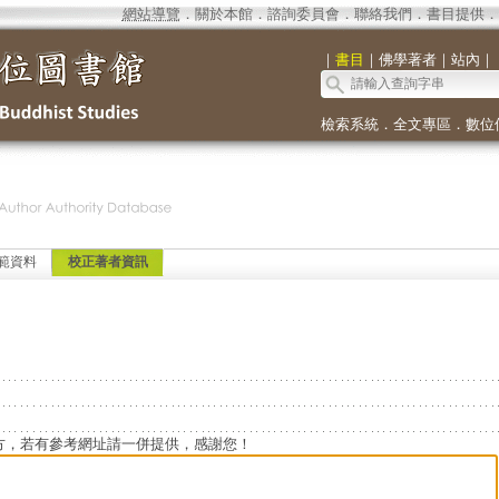
網站導覽
．
關於本館
．
諮詢委員會
．
聯絡我們
．
書目提供
．
｜
書目
｜
佛學著者
｜
站內
｜
檢索系統
．
全文專區
．
數位
範資料
校正著者資訊
方，若有參考網址請一併提供，感謝您！