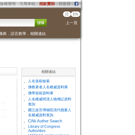
版權聲明
．
引用本站
．
捐款贊助
．
回首頁
．
日
EN
上一頁
佛典
．
語言教學
．
相關連結
相關連結
。
人名規範檢索
。
佛教著者人名權威資料庫
。
佛學規範資料庫
。
人名權威明清人物傳記資料
查詢
。
國立故宮博物院清代檔案人
名權威資料查詢
。
CiNii Author Search
Library of Congress
。
Authorities