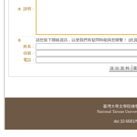
說明：
請您留下聯絡資訊，以便我們有疑問時能與您聯繫！ (此
姓名：
信箱：
電話：
臺灣大學
文學院佛
National Taiwan Universi
doi:10.6681