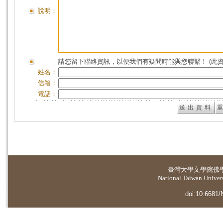
說明：
請您留下聯絡資訊，以便我們有疑問時能與您聯繫！ (此
姓名：
信箱：
電話：
臺灣大學
文學院佛
National Taiwan Universi
doi:10.6681