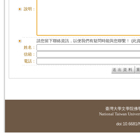
說明：
請您留下聯絡資訊，以便我們有疑問時能與您聯繫！ (此
姓名：
信箱：
電話：
臺灣大學
文學院佛
National Taiwan Universi
doi:10.6681