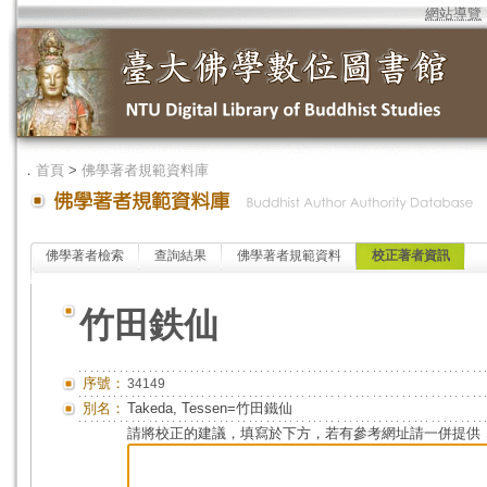
網站導覽
．
首頁
>
佛學著者規範資料庫
佛學著者檢索
查詢結果
佛學著者規範資料
校正著者資訊
竹田鉄仙
序號：
34149
別名：
Takeda, Tessen=竹田鐵仙
請將校正的建議，填寫於下方，若有參考網址請一併提供