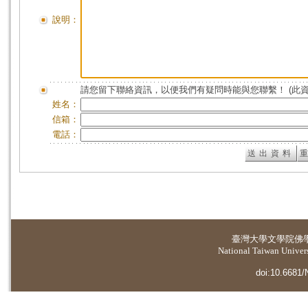
說明：
請您留下聯絡資訊，以便我們有疑問時能與您聯繫！ (此
姓名：
信箱：
電話：
臺灣大學
文學院佛
National Taiwan Universi
doi:10.6681