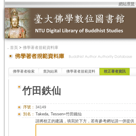
網站導覽
．
首頁
>
佛學著者規範資料庫
佛學著者檢索
查詢結果
佛學著者規範資料
校正著者資訊
竹田鉄仙
序號：
34149
別名：
Takeda, Tessen=竹田鐵仙
請將校正的建議，填寫於下方，若有參考網址請一併提供