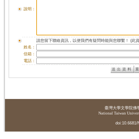
說明：
請您留下聯絡資訊，以便我們有疑問時能與您聯繫！ (此
姓名：
信箱：
電話：
臺灣大學
文學院佛
National Taiwan Universi
doi:10.6681