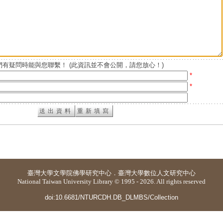
有疑問時能與您聯繫！ (此資訊並不會公開，請您放心！)
*
*
臺灣大學
文學院佛學研究中心
．
臺灣大學數位人文研究中心
National Taiwan University Library © 1995 - 2026. All rights reserved
doi:10.6681/NTURCDH.DB_DLMBS/Collection