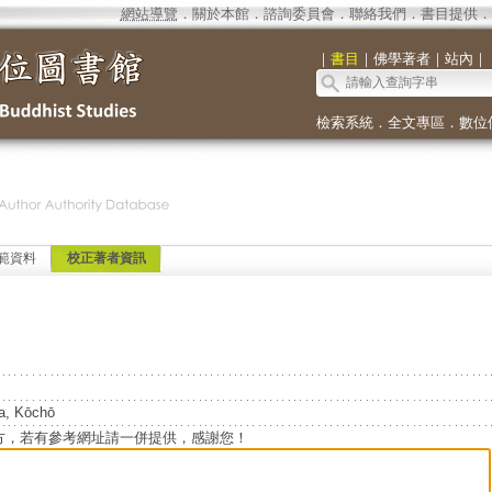
網站導覽
．
關於本館
．
諮詢委員會
．
聯絡我們
．
書目提供
．
｜
書目
｜
佛學著者
｜
站內
｜
檢索系統
．
全文專區
．
數位
範資料
校正著者資訊
a, Kōchō
方，若有參考網址請一併提供，感謝您！