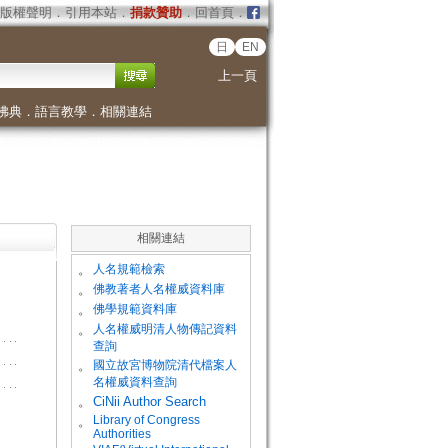
版權聲明
．
引用本站
．
捐款贊助
．
回首頁
．
日
EN
上一頁
佛典
．
語言教學
．
相關連結
相關連結
。
人名規範檢索
。
佛教著者人名權威資料庫
。
佛學規範資料庫
。
人名權威明清人物傳記資料
查詢
。
國立故宮博物院清代檔案人
名權威資料查詢
。
CiNii Author Search
Library of Congress
。
Authorities