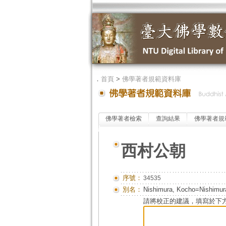
．
首頁
>
佛學著者規範資料庫
佛學著者檢索
查詢結果
佛學著者規
西村公朝
序號：
34535
別名：
Nishimura, Kocho=Nishimur
請將校正的建議，填寫於下