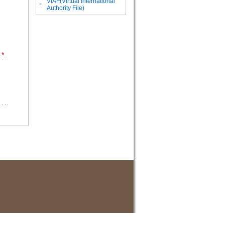
VIAF(Virtual International
。
Authority File)
*