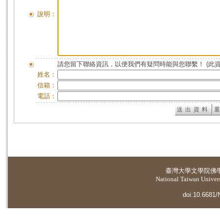
說明：
請您留下聯絡資訊，以便我們有疑問時能與您聯繫！ (此
姓名：
信箱：
電話：
臺灣大學
文學院佛
National Taiwan Universi
doi:10.6681