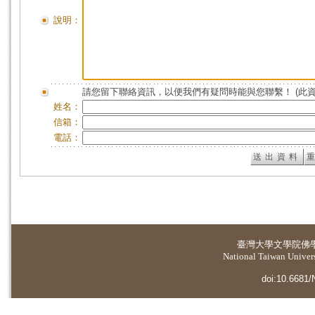
說明：
請您留下聯絡資訊，以便我們有疑問時能與您聯繫！ (此
姓名：
信箱：
電話：
臺灣大學
文學院佛
National Taiwan Universi
doi:10.6681