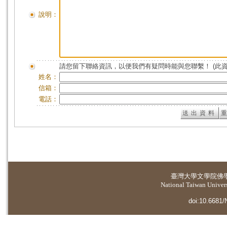
說明：
請您留下聯絡資訊，以便我們有疑問時能與您聯繫！ (此
姓名：
信箱：
電話：
臺灣大學
文學院佛
National Taiwan Universi
doi:10.6681