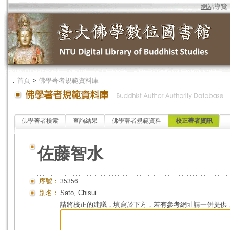
網站導覽
．
首頁
>
佛學著者規範資料庫
佛學著者檢索
查詢結果
佛學著者規範資料
校正著者資訊
佐藤智水
序號：
35356
別名：
Sato, Chisui
請將校正的建議，填寫於下方，若有參考網址請一併提供