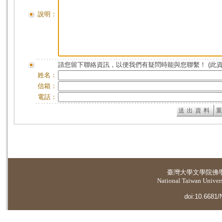
說明：
請您留下聯絡資訊，以便我們有疑問時能與您聯繫！ (此
姓名：
信箱：
電話：
臺灣大學
文學院佛
National Taiwan Universi
doi:10.6681